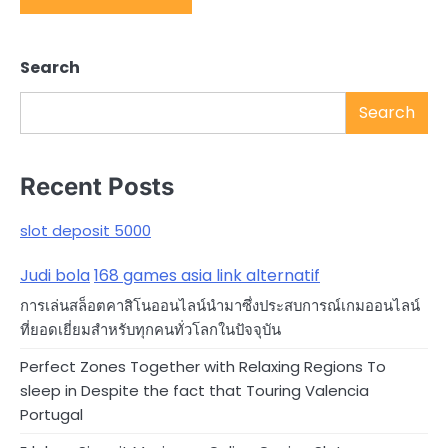
Search
Search
Recent Posts
slot deposit 5000
Judi bola
168 games asia link alternatif
การเล่นสล็อตคาสิโนออนไลน์นำมาซึ่งประสบการณ์เกมออนไลน์
ที่ยอดเยี่ยมสำหรับทุกคนทั่วโลกในปัจจุบัน
Perfect Zones Together with Relaxing Regions To
sleep in Despite the fact that Touring Valencia
Portugal