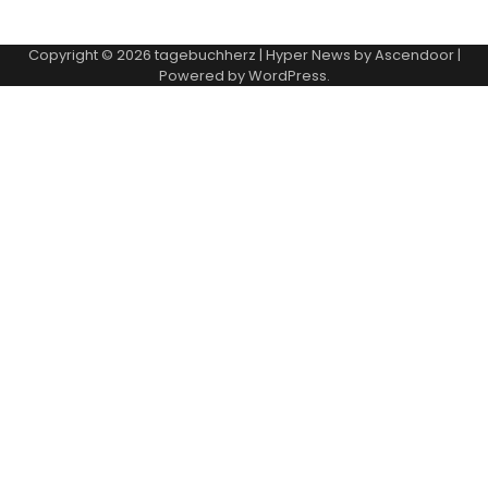
Copyright © 2026
tagebuchherz
| Hyper News by
Ascendoor
|
Powered by
WordPress
.